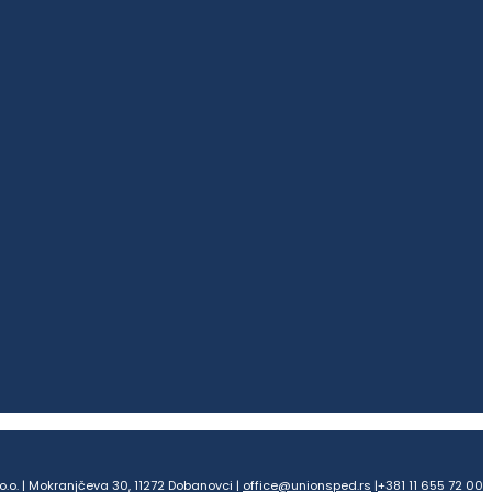
o.o. | Mokranjčeva 30, 11272 Dobanovci |
office@unionsped.rs
|
+381 11 655 72 00