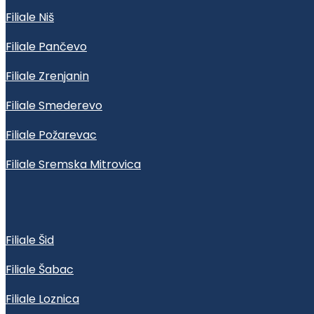
Filiale Niš
Filiale Pančevo
Filiale Zrenjanin
Filiale Smederevo
Filiale Požarevac
Filiale Sremska Mitrovica
Filiale Šid
Filiale Šabac
Filiale Loznica