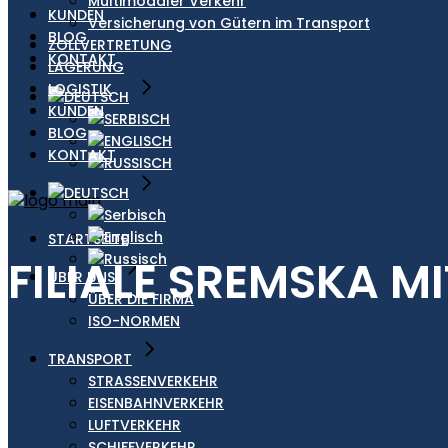
Multimodaler Verkehr
KUNDEN
Versicherung von Gütern im Transport
BLOG
ZOLLVERTRETUNG
KONTAKT
LAGERUNG
LOGISTIK
KUNDEN
BLOG
KONTAKT
STARTSEITE
FILIALE SREMSKA M
ÜBER UNS
ÜBER DIE FIRMA
ISO-NORMEN
TRANSPORT
STRASSENVERKEHR
EISENBAHNVERKEHR
LUFTVERKEHR
SCHIFFVERKEHR