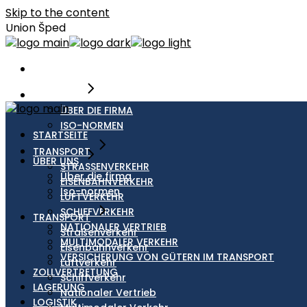
Skip to the content
Union Šped
STARTSEITE
ÜBER UNS
ÜBER DIE FIRMA
ISO-NORMEN
STARTSEITE
TRANSPORT
ÜBER UNS
STRASSENVERKEHR
Über die firma
EISENBAHNVERKEHR
Iso-normen
LUFTVERKEHR
SCHIFFVERKEHR
TRANSPORT
NATIONALER VERTRIEB
Straßenverkehr
MULTIMODALER VERKEHR
Eisenbahnverkehr
VERSICHERUNG VON GÜTERN IM TRANSPORT
Luftverkehr
ZOLLVERTRETUNG
Schiffverkehr
LAGERUNG
Nationaler Vertrieb
LOGISTIK