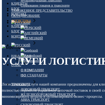
Мультимодальный транспорт
КЛИЕНТЫ
Страхование товаров в транспорте
БЛОГ
ТАМОЖЕННОЕ ПРЕДСТАВИТЕЛЬСТВО
КОНТАКТ
СКЛАДИРОВАНИЕ
ЛОГИСТИКА
КЛИЕНТЫ
БЛОГ
КОНТАКТ
НАЧАЛЬНАЯ
УСЛУГИ ЛОГИСТИ
О НАС
O KOMПАНИИ
ISO СТАНДАРТЫ
Логистические услуги нашей компании предназначены для клие
ТРАНСПОРТ
ДОРОЖНЫЙ ТРАНСПОРТ
полностью перенести управление цепочкой поставок в своей си
ЖЕЛЕЗНОДОРОЖНЫЙ ТРАНСПОРТ
минимизировать затраты и оптимизировать бизнес-процессы.
АВИА ТРАНСПОРТ
СУДОХОДНЫЙ ТРАНСПОРТ