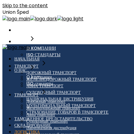
Skip to the content
Union Šped
НАЧАЛЬНАЯ
О НАС
O KOMПАНИИ
ISO СТАНДАРТЫ
НАЧАЛЬНАЯ
ТРАНСПОРТ
О НАС
ДОРОЖНЫЙ ТРАНСПОРТ
O komпании
ЖЕЛЕЗНОДОРОЖНЫЙ ТРАНСПОРТ
ISO стандарты
АВИА ТРАНСПОРТ
СУДОХОДНЫЙ ТРАНСПОРТ
ТРАНСПОРТ
НАЦИОНАЛЬНАЯ ДИСТРИБУЦИЯ
Дорожный транспорт
МУЛЬТИМОДАЛЬНЫЙ ТРАНСПОРТ
Железнодорожный транспорт
СТРАХОВАНИЕ ТОВАРОВ В ТРАНСПОРТЕ
Авиа транспорт
ТАМОЖЕННОЕ ПРЕДСТАВИТЕЛЬСТВО
Судоходный транспорт
СКЛАДИРОВАНИЕ
Национальная дистрибуция
ЛОГИСТИКА