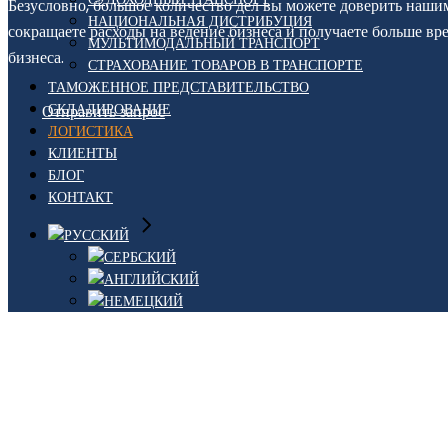
Безусловно, большое количество дел вы можете доверить наши
НАЦИОНАЛЬНАЯ ДИСТРИБУЦИЯ
сокращаете расходы на ведение бизнеса и получаете больше вр
МУЛЬТИМОДАЛЬНЫЙ ТРАНСПОРТ
бизнеса.
СТРАХОВАНИЕ ТОВАРОВ В ТРАНСПОРТЕ
ТАМОЖЕННОЕ ПРЕДСТАВИТЕЛЬСТВО
СКЛАДИРОВАНИЕ
Отправить запрос
ЛОГИСТИКА
КЛИЕНТЫ
БЛОГ
КОНТАКТ