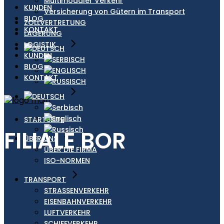
Multimodaler Verkehr
KUNDEN
Versicherung von Gütern im Transport
BLOG
ZOLLVERTRETUNG
KONTAKT
LAGERUNG
LOGISTIK
KUNDEN
BLOG
KONTAKT
STARTSEITE
FILIALE BOR
ÜBER UNS
ÜBER DIE FIRMA
ISO-NORMEN
TRANSPORT
STRASSENVERKEHR
EISENBAHNVERKEHR
LUFTVERKEHR
SCHIFFVERKEHR