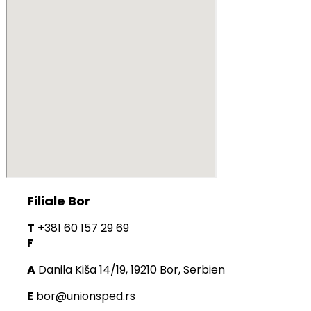
Filiale Bor
T
+381 60 157 29 69
F
A
Danila Kiša 14/19, 19210 Bor, Serbien
E
bor@unionsped.rs