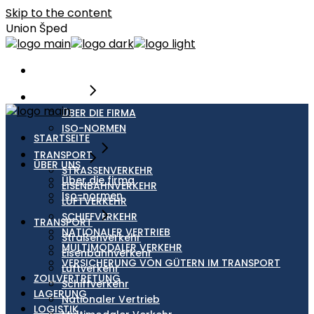
Skip to the content
Union Šped
STARTSEITE
ÜBER UNS
ÜBER DIE FIRMA
ISO-NORMEN
STARTSEITE
TRANSPORT
ÜBER UNS
STRASSENVERKEHR
Über die firma
EISENBAHNVERKEHR
Iso-normen
LUFTVERKEHR
SCHIFFVERKEHR
TRANSPORT
NATIONALER VERTRIEB
Straßenverkehr
MULTIMODALER VERKEHR
Eisenbahnverkehr
VERSICHERUNG VON GÜTERN IM TRANSPORT
Luftverkehr
ZOLLVERTRETUNG
Schiffverkehr
LAGERUNG
Nationaler Vertrieb
LOGISTIK