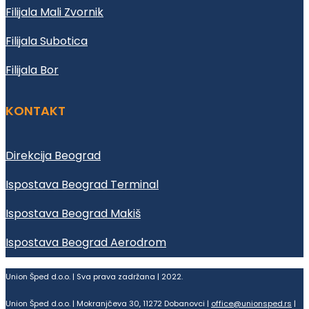
Filijala Mali Zvornik
Filijala Subotica
Filijala Bor
KONTAKT
Direkcija Beograd
Ispostava Beograd Terminal
Ispostava Beograd Makiš
Ispostava Beograd Aerodrom
Union Šped d.o.o. | Sva prava zadržana | 2022.
Union Šped d.o.o. | Mokranjčeva 30, 11272 Dobanovci |
office@unionsped.rs
|