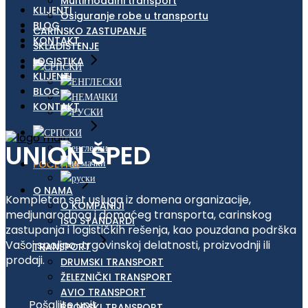
Multimodalni transport
KLIJENTI
Osiguranje robe u transportu
BLOG
CARINSKO ZASTUPANJE
KONTAKT
SKLADIŠTENJE
LOGISTIKA
KLIJENTI
BLOG
KONTAKT
UNION ŠPED
POČETNA
O NAMA
Kompletan set usluga iz domena organizacije,
O KOMPANIJI
medjunarodnog i domaćeg transporta, carinskog
ISO STANDARDI
zastupanja i logističkih rešenja, kao pouzdana podrška
Vašoj spoljno-trgovinskoj delatnosti, proizvodnji ili
TRANSPORT
prodaji.
DRUMSKI TRANSPORT
ŽELEZNIČKI TRANSPORT
AVIO TRANSPORT
Pošaljite upit
BRODSKI TRANSPORT