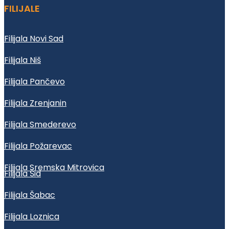
FILIJALE
Filijala Novi Sad
Filijala Niš
Filijala Pančevo
Filijala Zrenjanin
Filijala Smederevo
Filijala Požarevac
Filijala Sremska Mitrovica
Filijala Šid
Filijala Šabac
Filijala Loznica